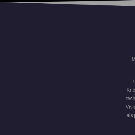
M
Kno
tech
Visi
als 