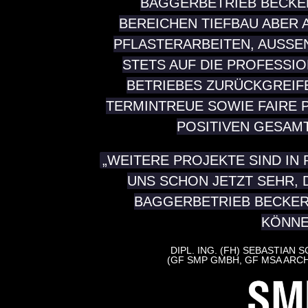
BAGGERBETRIEB BECKE
BEREICHEN TIEFBAU ABER 
PFLASTER­ARBEITEN, AUSSE
TETS AUF DIE PROFESSION
ETRIEBES ZURÜCKGREIFEN 
ERMINTREUE SOWIE FAIRE PR
OSITIVEN GESAMT­
„WEITERE PROJEKTE SIND IN
UNS SCHON JETZT SEHR, 
BAGGERBETRIEB BECKE
KÖNNE
DIPL. ING. (FH) SEBASTIAN 
(GF SMP GMBH, GF MSA ARCH