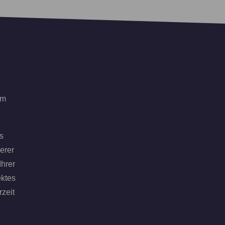
em
s
erer
Ihrer
ektes
rzeit