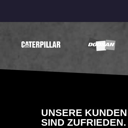
UNSERE KUNDEN
 AUS LIMBURG
, ARBEITEN SEIT
SIND ZUFRIEDEN.
EN WOHNBAUPROJEKTEN MIT DEM