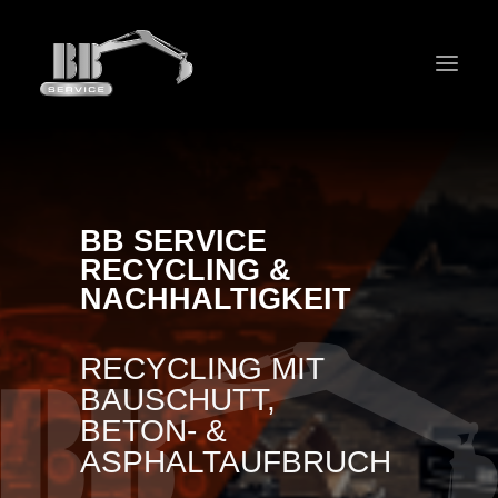
Home
Tiefbau
BB SERVICE
RECYCLING &
Abbruch
NACHHALTIG­KEIT
Recycling
Forst
RECYCLING MIT
Unternehmen
BAUSCHUTT,
BETON- &
Kontakt
ASPHALTAUFBRUCH
JOBS